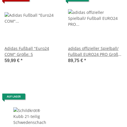
Adidas Fußball "Euro24
adidas offizieller Spielball/
COM" Größe: 5
Fußball EURO24 PRO Größe:
5
59,99 €
*
89,75 €
*
AUF LAGER