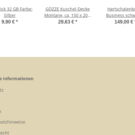
ick 32 GB Farbe:
GÖZZE Kuschel-Decke
Hartschalenko
Silber
Montane, ca, 150 x 200,
Business schw
Farbe anthrazit
Handgepä
9,90 €
*
29,63 €
*
149,00 €
he Informationen
tz
m
setzhinweise
recht